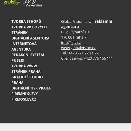
Global Vision, a.s. |
reklamní
TVORBA ESHOPŮ
agentura
TVORBA WEBOVÝCH
BLV, Plynární 10
STRÁNEK
170 00 Praha 7
DIGITÁLNÍ AGENTURA
info@g-v.cz
INTERNETOVÁ
www.globalvision.cz
AGENTURA
Tel.: +420 271 72 11 22
REDAKČNÍ SYSTÉM
Client servis: +420 776 166 111
PUBLIS
TVORBA WWW
STRÁNEK PRAHA
GRAFICKÉ STUDIO
PRAHA
DIGITÁLNÍ TISK PRAHA
FIREMNÍ SLEVY -
FIRMOSLEV.CZ