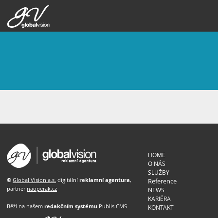
HOME
O NÁS
SLUŽBY
©
Global Vision a.s.
digitální
reklamní agentura
,
Reference
partner
naoperak.cz
NEWS
KARIÉRA
Běží na našem
redakčním systému
Publis CMS
KONTAKT