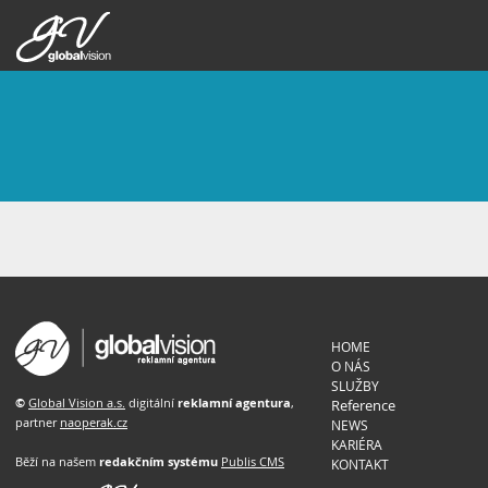
HOME
O NÁS
SLUŽBY
©
Global Vision a.s.
digitální
reklamní agentura
,
Reference
partner
naoperak.cz
NEWS
KARIÉRA
Běží na našem
redakčním systému
Publis CMS
KONTAKT