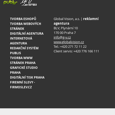
Global Vision, a.s. |
reklamní
TVORBA ESHOPŮ
agentura
TVORBA WEBOVÝCH
BLV, Plynární 10
STRÁNEK
170 00 Praha 7
DIGITÁLNÍ AGENTURA
info@g-v.cz
INTERNETOVÁ
www.globalvision.cz
AGENTURA
Tel.: +420 271 72 11 22
REDAKČNÍ SYSTÉM
Client servis: +420 776 166 111
PUBLIS
TVORBA WWW
STRÁNEK PRAHA
GRAFICKÉ STUDIO
PRAHA
DIGITÁLNÍ TISK PRAHA
FIREMNÍ SLEVY -
FIRMOSLEV.CZ